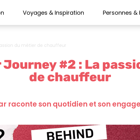
on
Voyages & Inspiration
Personnes & 
passion du métier de chauffeur
 Journey #2 : La passi
de chauffeur
ar raconte son quotidien et son engag