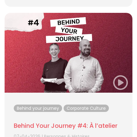
Behind your journey
Corporate Culture
Behind Your Journey #4: À l’atelier
07-04-2026
|
Personnes & Histoires